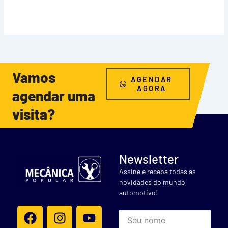
Vamos
AGENDAR
AGORA
agendar uma
visita?
Newsletter
Assine e receba todas as
novidades do mundo
automotivo!
F
I
Y
nome
a
n
o