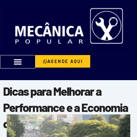
Ir
para
o
conteúdo
AGENDE AQUI
Dicas para Melhorar a
Performance e a Economia
de Combustível