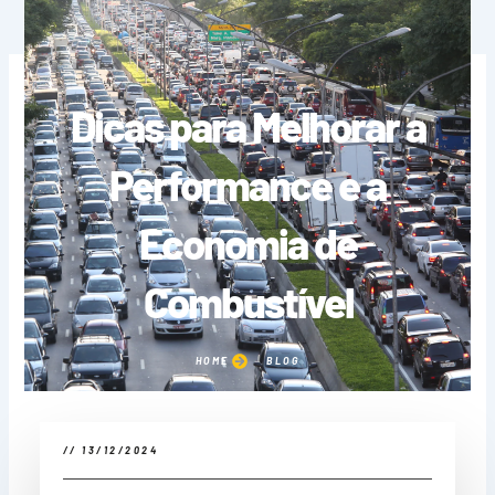
Dicas para Melhorar a
Performance e a
Economia de
Combustível
HOME
BLOG
//
13/12/2024