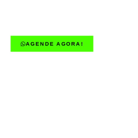
ESPECIALIZADA
Garantia de serviço completo e efi
ainda cobrimos qualquer oferta da 
AGENDE AGORA!