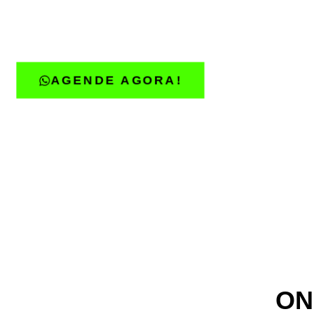
agendar sua visita em uma de no
mesmo!
AGENDE AGORA!
ON