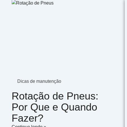
ge
Page
Page
Page
Dicas de manutenção
Rotação de Pneus:
Por Que e Quando
Fazer?
Continue lendo »